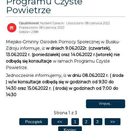
Programu Czyste
Powietrze
Norbert Garecki
Utworzono: 08 czerwca 2022
Poprawiono: 08 czerwca 2022
Odsłon: 2388
Miejsko-Gminny Ośrodek Pomocy Społecznej w Busku-
Zdroju informuje, iż
w dniach 9.06.2022r. (czwartek),
13.06.2022 r. (poniedziałek) oraz 14.06.2022 r.(wtorek) nie
odbędą się konsultacje
w ramach Programu Czyste
Powietrze.
Jednocześnie informujemy, iż
w dniu 08.06.2022 r. ( środa
) w/w konsultacje odbędą się w godzinach od 9:30 do
14:30 oraz 15.06.2022 r. ( środa) w godzinach od 7:00 do
14:30
Więcej…
Strona 1 z 3
Początek
<<
1
2
3
>>
Koniec