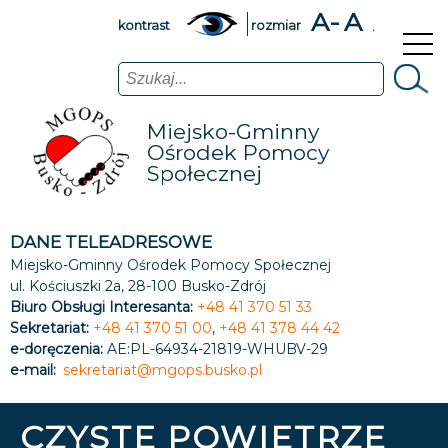
A-
A
A+
kontrast
rozmiar
Szukaj
Miejsko-Gminny
Ośrodek Pomocy
Społecznej
DANE TELEADRESOWE
Miejsko-Gminny Ośrodek Pomocy Społecznej
ul. Kościuszki 2a, 28-100 Busko-Zdrój
Biuro Obsługi Interesanta:
+48 41 370 51 33
Sekretariat:
+48 41 370 51 00
,
+48 41 378 44 42
e-doręczenia:
AE:PL-64934-21819-WHUBV-29
e-mail:
sekretariat@mgops.busko.pl
CZYSTE POWIETRZE