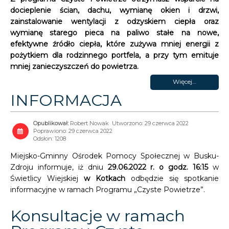
docieplenie ścian, dachu, wymianę okien i drzwi,
zainstalowanie wentylacji z odzyskiem ciepła oraz
wymianę starego pieca na paliwo stałe na nowe,
efektywne źródło ciepła, które zużywa mniej energii z
pożytkiem dla rodzinnego portfela, a przy tym emituje
mniej zanieczyszczeń do powietrza.
Więcej…
INFORMACJA
Robert Nowak
Utworzono: 29 czerwca 2022
Poprawiono: 29 czerwca 2022
Odsłon: 1208
Miejsko-Gminny Ośrodek Pomocy Społecznej w Busku-
Zdroju informuje, iż dniu
29.06.2022 r. o godz. 16:15
w
Świetlicy Wiejskiej
w Kotkach
odbędzie się spotkanie
informacyjne w ramach Programu „Czyste Powietrze”.
Konsultacje w ramach