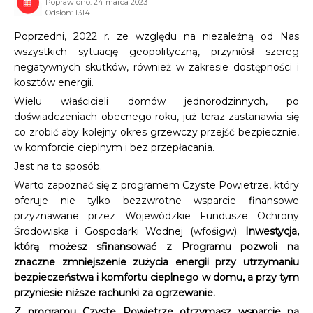
Poprawiono: 24 marca 2023
Odsłon: 1314
Poprzedni, 2022 r. ze względu na niezależną od Nas
wszystkich sytuację geopolityczną, przyniósł szereg
negatywnych skutków, również w zakresie dostępności i
kosztów energii.
Wielu właścicieli domów jednorodzinnych, po
doświadczeniach obecnego roku, już teraz zastanawia się
co zrobić aby kolejny okres grzewczy przejść bezpiecznie,
w komforcie cieplnym i bez przepłacania.
Jest na to sposób.
Warto zapoznać się z programem Czyste Powietrze, który
oferuje nie tylko bezzwrotne wsparcie finansowe
przyznawane przez Wojewódzkie Fundusze Ochrony
Środowiska i Gospodarki Wodnej (wfośigw).
Inwestycja,
którą możesz sfinansować z Programu pozwoli na
znaczne zmniejszenie zużycia energii przy utrzymaniu
bezpieczeństwa i komfortu cieplnego w domu, a przy tym
przyniesie niższe rachunki za ogrzewanie.
Z programu Czyste Powietrze otrzymasz wsparcie na