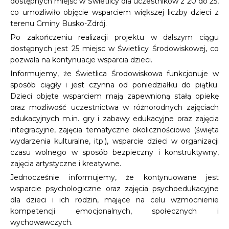
dostępnych miejsc w Świetlicy dla uczestników z 20 do 25,
co umożliwiło objęcie wsparciem większej liczby dzieci z
terenu Gminy Busko-Zdrój.
Po zakończeniu realizacji projektu w dalszym ciągu
dostępnych jest 25 miejsc w Świetlicy Środowiskowej, co
pozwala na kontynuacje wsparcia dzieci.
Informujemy, że Świetlica Środowiskowa funkcjonuje w
sposób ciągły i jest czynna od poniedziałku do piątku.
Dzieci objęte wsparciem mają zapewnioną stałą opiekę
oraz możliwość uczestnictwa w różnorodnych zajęciach
edukacyjnych m.in. gry i zabawy edukacyjne oraz zajęcia
integracyjne, zajęcia tematyczne okolicznościowe (święta
wydarzenia kulturalne, itp.), wsparcie dzieci w organizacji
czasu wolnego w sposób bezpieczny i konstruktywny,
zajęcia artystyczne i kreatywne.
Jednocześnie informujemy, że kontynuowane jest
wsparcie psychologiczne oraz zajęcia psychoedukacyjne
dla dzieci i ich rodzin, mające na celu wzmocnienie
kompetencji emocjonalnych, społecznych i
wychowawczych.