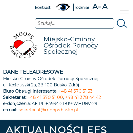
A-
A
A+
kontrast
rozmiar
Szukaj
Miejsko-Gminny
Ośrodek Pomocy
Społecznej
DANE TELEADRESOWE
Miejsko-Gminny Ośrodek Pomocy Społecznej
ul. Kościuszki 2a, 28-100 Busko-Zdrój
Biuro Obsługi Interesanta:
+48 41 370 51 33
Sekretariat:
+48 41 370 51 00
,
+48 41 378 44 42
e-doręczenia:
AE:PL-64934-21819-WHUBV-29
e-mail:
sekretariat@mgops.busko.pl
AKTUALNOŚCI EFS