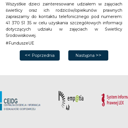
Wszystkie dzieci zainteresowane udziałem w zajęciach
świetlicy oraz ich rodziców/opiekunów prawnych
zapraszamy do kontaktu telefonicznego pod numerem:
41 370 51 35 w celu uzyskania szczegółowych informacji
dotyczących udziału w zajęciach w Świetlicy
Środowiskowej.
#FunduszeUE
Poprzednia strona: Ogłoszenie o naborze kandydate
Następna strona: Projekt 
Poprzednia
Następna